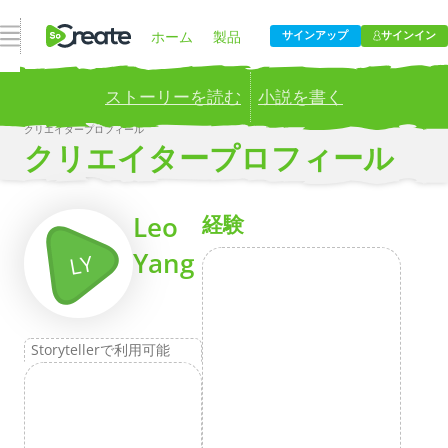
ナビゲーションを開く
ホーム
製品
サインアップ
サインイン
ストーリーを読む
小説を書く
価格設定
ブログ
クリエイタープロフィール
Publish your stories to a global audience.
Try it now!
クリエイタープロフィール
会社
もっとその
Leo
経験
Yang
LY
Storytellerで利用可能