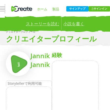
ナビゲーションを開く
ホーム
製品
サインアップ
サインイン
ストーリーを読む
小説を書く
価格設定
ブログ
クリエイタープロフィール
Publish your stories to a global audience.
Try it now!
クリエイタープロフィール
会社
もっとその
Jannik
経験
Jannik
JJ
Storytellerで利用可能