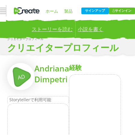
ナビゲーションを開く
ホーム
製品
サインアップ
サインイン
ストーリーを読む
小説を書く
価格設定
ブログ
クリエイタープロフィール
Publish your stories to a global audience.
Try it now!
クリエイタープロフィール
会社
もっとその
Andriana
経験
AD
Dimpetri
Storytellerで利用可能