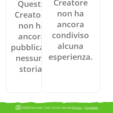
Creatore
Questo
non ha
Creatore
ancora
non ha
condiviso
ancora
alcuna
pubblicato
esperienza.
nessuna
storia.
©2026 SoCreate. Tutti i diritti riservati.
Privacy
|
Contattaci