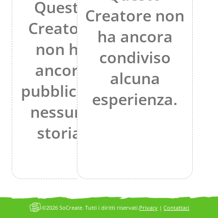
Questo
Creatore non
Creatore
ha ancora
non ha
condiviso
ancora
alcuna
pubblicato
esperienza.
nessuna
storia.
©2026 SoCreate. Tutti i diritti riservati.
Privacy
|
Contattaci