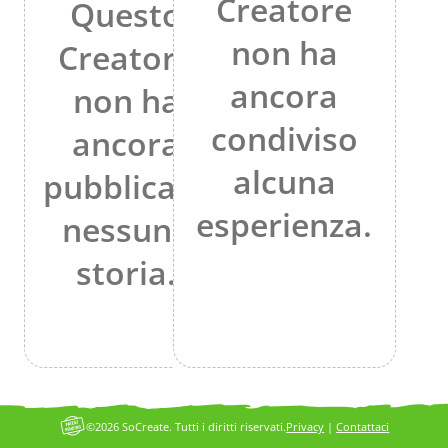
Creatore
Questo
non ha
Creatore
ancora
non ha
condiviso
ancora
alcuna
pubblicato
esperienza.
nessuna
storia.
©2026 SoCreate. Tutti i diritti riservati.
Privacy
|
Contattaci