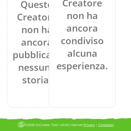
Creatore
Questo
non ha
Creatore
ancora
non ha
condiviso
ancora
alcuna
pubblicato
esperienza.
nessuna
storia.
©2026 SoCreate. Tutti i diritti riservati.
Privacy
|
Contattaci