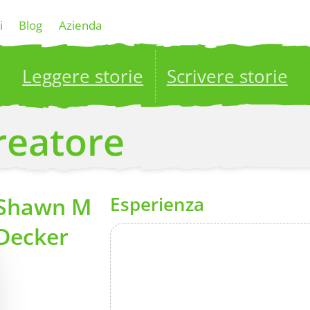
i
Blog
Azienda
Leggere storie
Scrivere storie
ublish your stories to a global audience.
Try it no
creatore
Shawn M
Esperienza
Decker