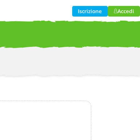
Iscrizione
Accedi
w!