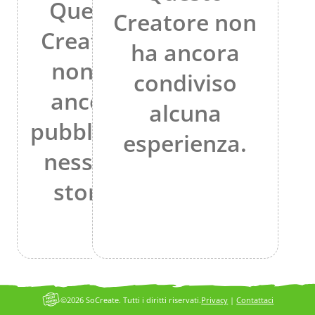
Questo
Creatore non
Creatore
ha ancora
non ha
condiviso
ancora
alcuna
pubblicato
esperienza.
nessuna
storia.
©2026 SoCreate. Tutti i diritti riservati.
Privacy
|
Contattaci