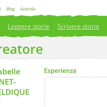
i
Blog
Azienda
Leggere storie
Scrivere storie
ublish your stories to a global audience.
Try it no
creatore
abelle
Esperienza
NET-
ELDIQUE