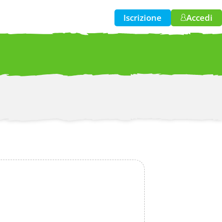
Iscrizione
Accedi
w!