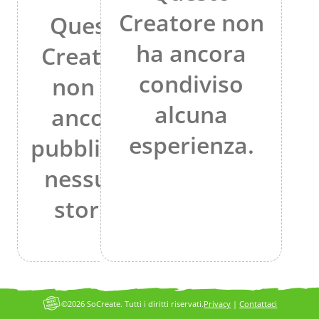
Creatore non
Questo
ha ancora
Creatore
condiviso
non ha
alcuna
ancora
esperienza.
pubblicato
nessuna
storia.
©2026 SoCreate. Tutti i diritti riservati.
Privacy
|
Contattaci