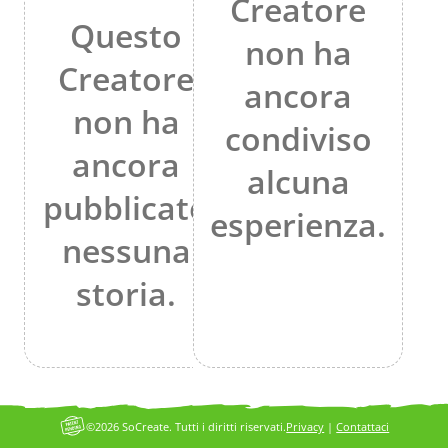
Creatore
Questo
non ha
Creatore
ancora
non ha
condiviso
ancora
alcuna
pubblicato
esperienza.
nessuna
storia.
©2026 SoCreate. Tutti i diritti riservati.
Privacy
|
Contattaci