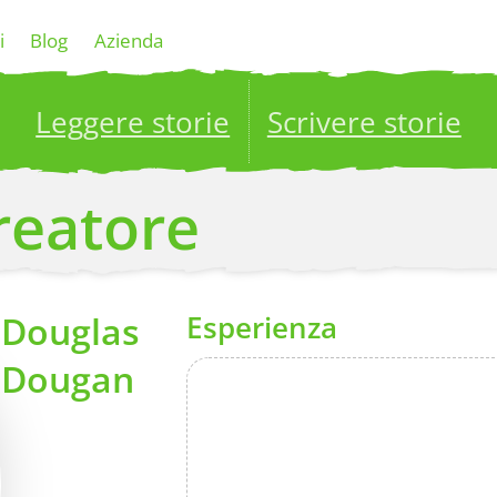
i
Blog
Azienda
Leggere storie
Scrivere storie
ublish your stories to a global audience.
Try it no
creatore
Douglas
Esperienza
Dougan