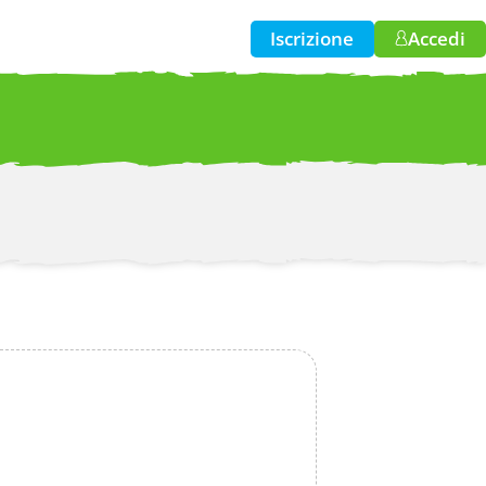
Iscrizione
Accedi
w!