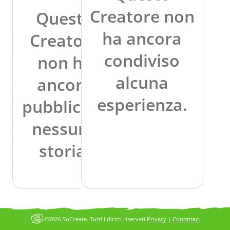
Creatore non
Questo
ha ancora
Creatore
condiviso
non ha
alcuna
ancora
esperienza.
pubblicato
nessuna
storia.
©2026 SoCreate. Tutti i diritti riservati.
Privacy
|
Contattaci