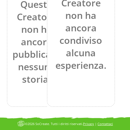
Creatore
Questo
non ha
Creatore
ancora
non ha
condiviso
ancora
alcuna
pubblicato
esperienza.
nessuna
storia.
©2026 SoCreate. Tutti i diritti riservati.
Privacy
|
Contattaci