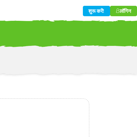
शुरू करें!
लॉगिन
w!