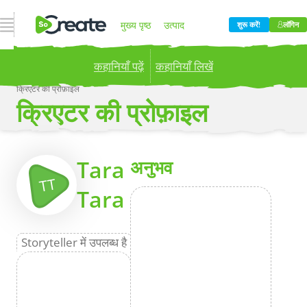
नेविगेशन खोलें
मुख्य पृष्ठ
उत्पाद
शुरू करें!
लॉगिन
कहानियाँ पढ़ें
कहानियाँ लिखें
मूल्य निर्धारण
ब्लॉग
कंपनी
क्रिएटर की प्रोफ़ाइल
क्रिएटर की प्रोफ़ाइल
Publish your stories to a global audience.
Try it
now!
अधिक
Tara
अनुभव
TT
Tara
Storyteller में उपलब्ध है