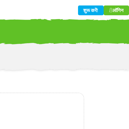
शुरू करें!
लॉगिन
w!