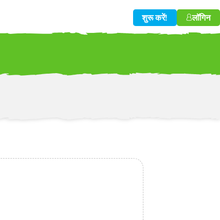
शुरू करें!
लॉगिन
w!