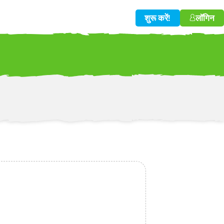
शुरू करें!
लॉगिन
w!