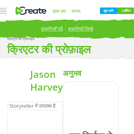
नेविगेशन खोलें
मुख्य पृष्ठ
उत्पाद
शुरू करें!
लॉगिन
कहानियाँ पढ़ें
कहानियाँ लिखें
मूल्य निर्धारण
ब्लॉग
कंपनी
क्रिएटर की प्रोफ़ाइल
क्रिएटर की प्रोफ़ाइल
Publish your stories to a global audience.
Try it
now!
अधिक
Jason
अनुभव
Harvey
Storyteller में उपलब्ध है