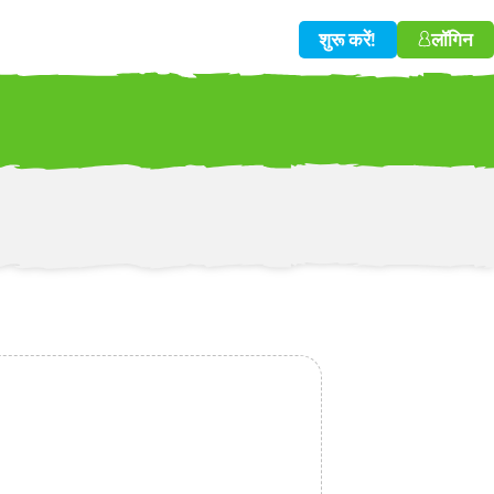
शुरू करें!
लॉगिन
w!