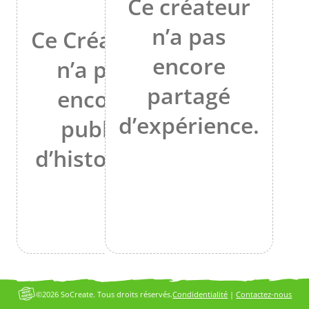
Ce créateur
n’a pas
Ce Créateur
encore
n’a pas
partagé
encore
d’expérience.
publié
d’histoires.
©2026 SoCreate. Tous droits réservés.
Condidentialité
|
Contactez-nous