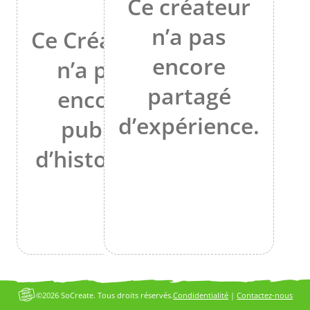
Ce créateur
n’a pas
Ce Créateur
encore
n’a pas
partagé
encore
d’expérience.
publié
d’histoires.
©2026 SoCreate. Tous droits réservés.
Condidentialité
|
Contactez-nous