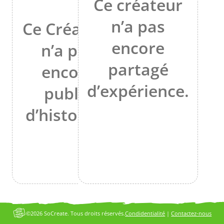
Ce créateur
n’a pas
Ce Créateur
encore
n’a pas
partagé
encore
d’expérience.
publié
d’histoires.
©2026 SoCreate. Tous droits réservés.
Condidentialité
|
Contactez-nous