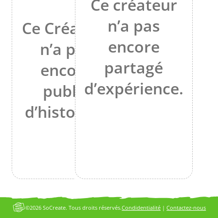
Ce créateur
n’a pas
Ce Créateur
encore
n’a pas
partagé
encore
d’expérience.
publié
d’histoires.
©2026 SoCreate. Tous droits réservés.
Condidentialité
|
Contactez-nous