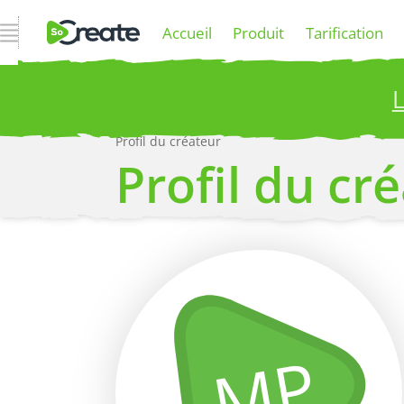
Ouvrir la navigation
Accueil
Produit
Tarification
L
Profil du créateur
P
Profil du cr
Plus
MP