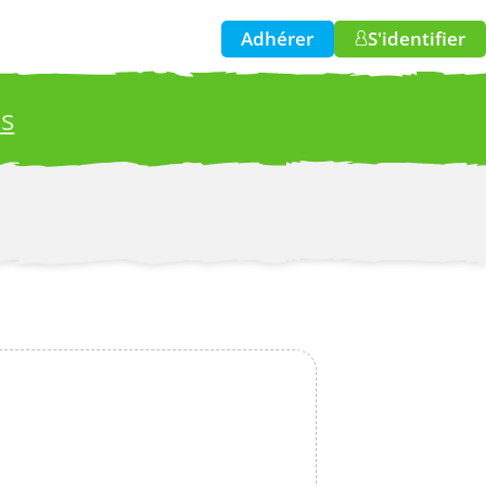
Adhérer
S'identifier
es
w!