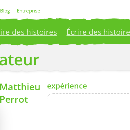
Blog
Entreprise
ire des histoires
Écrire des histoir
ublish your stories to a global audience.
Try it no
éateur
Matthieu
expérience
Perrot