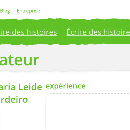
Blog
Entreprise
ire des histoires
Écrire des histoir
ublish your stories to a global audience.
Try it no
éateur
ria Leide
expérience
rdeiro