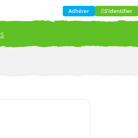
Adhérer
S'identifier
es
w!