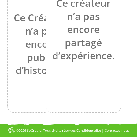
Ce créateur
n’a pas
Ce Créateur
encore
n’a pas
partagé
encore
d’expérience.
publié
d’histoires.
©2026 SoCreate. Tous droits réservés.
Condidentialité
|
Contactez-nous