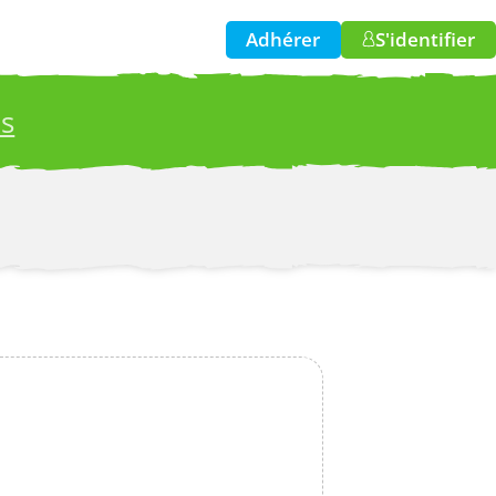
Adhérer
S'identifier
es
w!