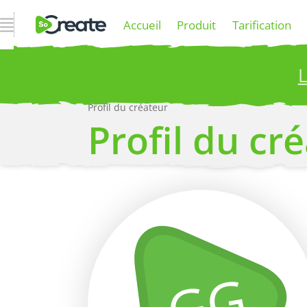
Ouvrir la navigation
Accueil
Produit
Tarification
L
Profil du créateur
P
Profil du cr
Plus
GG