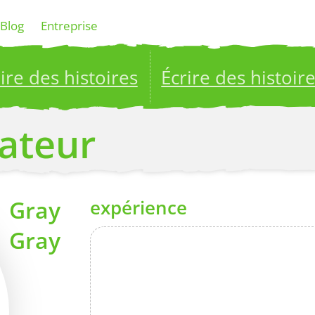
Blog
Entreprise
ire des histoires
Écrire des histoir
ublish your stories to a global audience.
Try it no
éateur
Gray
expérience
Gray