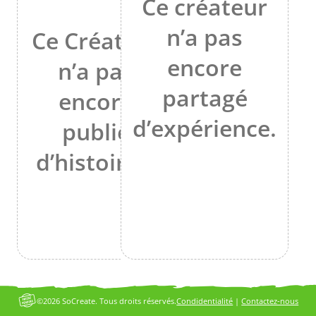
Ce créateur
n’a pas
Ce Créateur
encore
n’a pas
partagé
encore
d’expérience.
publié
d’histoires.
©2026 SoCreate. Tous droits réservés.
Condidentialité
|
Contactez-nous