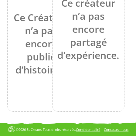
Ce créateur
n’a pas
Ce Créateur
encore
n’a pas
partagé
encore
d’expérience.
publié
d’histoires.
©2026 SoCreate. Tous droits réservés.
Condidentialité
|
Contactez-nous