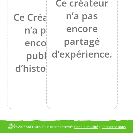
Ce créateur
n’a pas
Ce Créateur
encore
n’a pas
partagé
encore
d’expérience.
publié
d’histoires.
©2026 SoCreate. Tous droits réservés.
Condidentialité
|
Contactez-nous