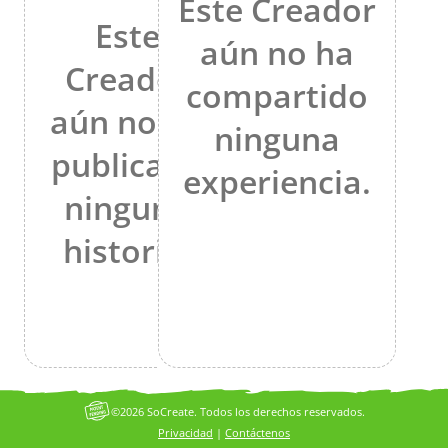
Este Creador
Este
aún no ha
Creador
compartido
aún no ha
ninguna
publicado
experiencia.
ninguna
historia.
©2026 SoCreate. Todos los derechos reservados.
Privacidad
|
Contáctenos