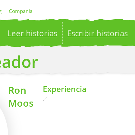
g
Compania
Leer historias
Escribir historias
ublish your stories to a global audience.
Try it no
reador
Ron
Experiencia
Moos