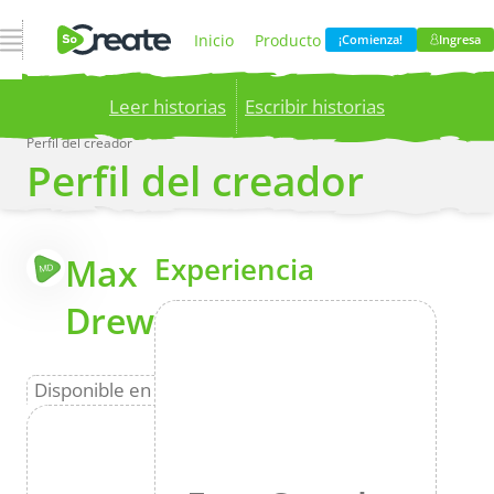
Abrir navegación
Inicio
Producto
¡Comienza!
Ingresa
Leer historias
Escribir historias
Precios
Blog
Perfil del creador
Perfil del creador
Publish your stories to a global audience.
Try it
now!
Compania
Más
Max
Experiencia
MD
Drew
Disponible en Storyteller