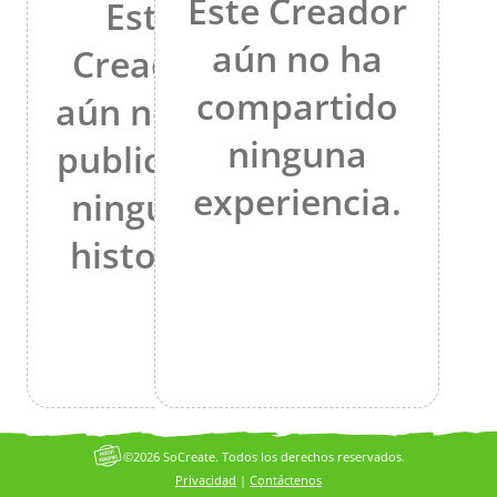
Este Creador
Este
aún no ha
Creador
compartido
aún no ha
ninguna
publicado
experiencia.
ninguna
historia.
©2026 SoCreate. Todos los derechos reservados.
Privacidad
|
Contáctenos