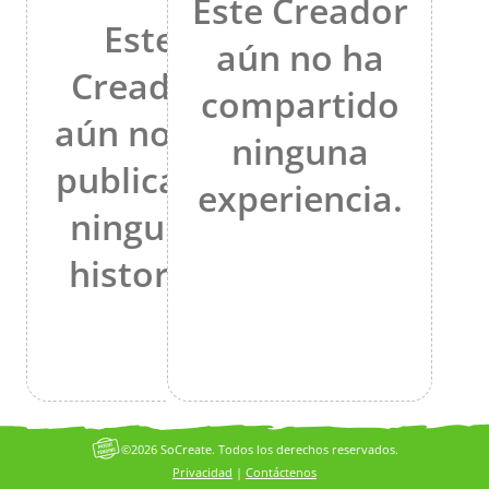
Este Creador
Este
aún no ha
Creador
compartido
aún no ha
ninguna
publicado
experiencia.
ninguna
historia.
©2026 SoCreate. Todos los derechos reservados.
Privacidad
|
Contáctenos