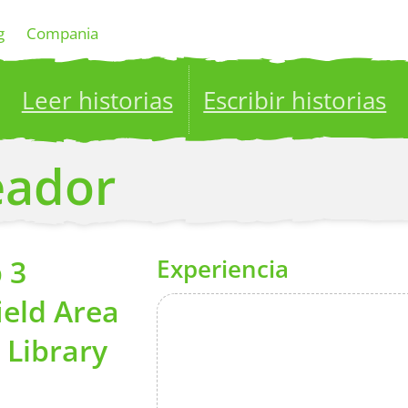
g
Compania
Leer historias
Escribir historias
ublish your stories to a global audience.
Try it no
reador
 3
Experiencia
ield Area
 Library