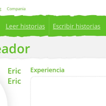
g
Compania
Leer historias
Escribir historias
ublish your stories to a global audience.
Try it no
reador
Eric
Experiencia
Eric