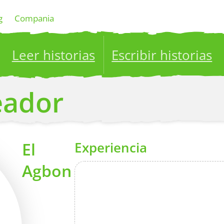
g
Compania
Leer historias
Escribir historias
ublish your stories to a global audience.
Try it no
reador
El
Experiencia
Agbon