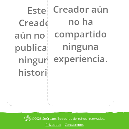
Creador aún
Este
no ha
Creador
compartido
aún no ha
ninguna
publicado
experiencia.
ninguna
historia.
©2026 SoCreate. Todos los derechos reservados.
Privacidad
|
Contáctenos