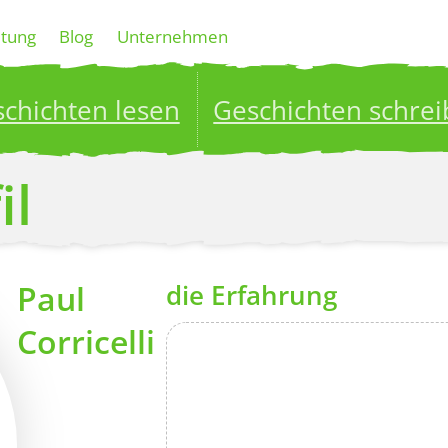
ltung
Blog
Unternehmen
chichten lesen
Geschichten schre
ublish your stories to a global audience.
Try it no
il
Paul
die Erfahrung
Corricelli