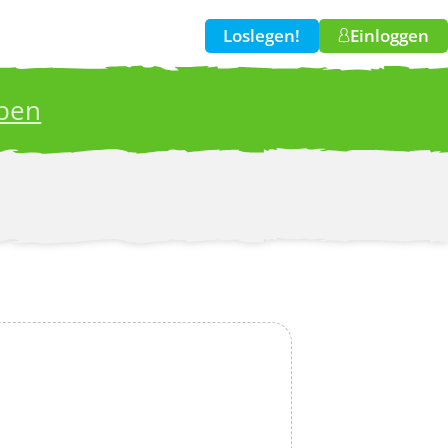
Loslegen!
Einloggen
iben
w!