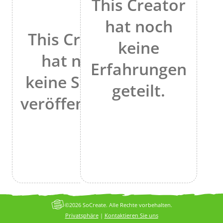
This Creator
hat noch
This Creator
keine
hat noch
Erfahrungen
keine Stories
geteilt.
veröffentlicht.
©2026 SoCreate. Alle Rechte vorbehalten.
Privatsphäre
|
Kontaktieren Sie uns