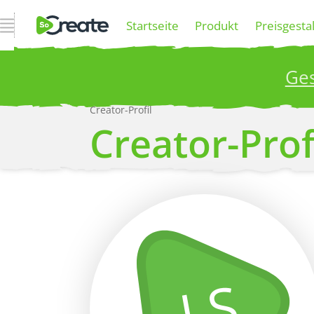
Navigation öffnen
Startseite
Produkt
Preisgesta
Ges
Creator-Profil
P
Creator-Prof
Mehr
LS