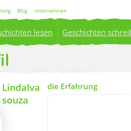
ltung
Blog
Unternehmen
chichten lesen
Geschichten schre
ublish your stories to a global audience.
Try it no
il
Lindalva
die Erfahrung
souza