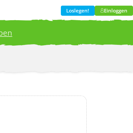
Loslegen!
Einloggen
iben
w!