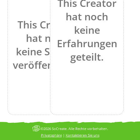
This Creator
hat noch
This Creator
keine
hat noch
Erfahrungen
keine Stories
geteilt.
veröffentlicht.
©2026 SoCreate. Alle Rechte vorbehalten.
Privatsphäre
|
Kontaktieren Sie uns