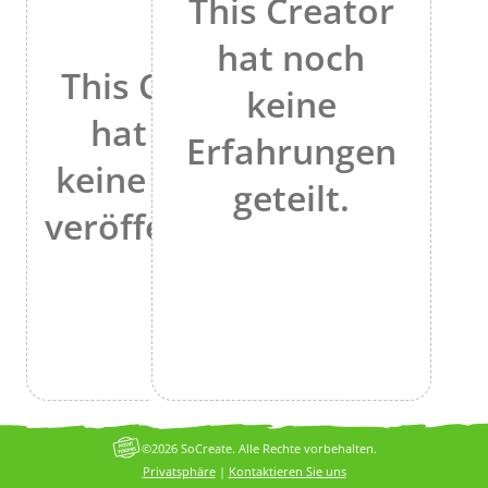
This Creator
hat noch
This Creator
keine
hat noch
Erfahrungen
keine Stories
geteilt.
veröffentlicht.
©2026 SoCreate. Alle Rechte vorbehalten.
Privatsphäre
|
Kontaktieren Sie uns