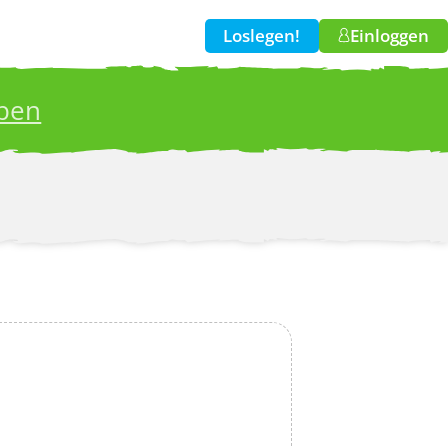
Loslegen!
Einloggen
iben
w!