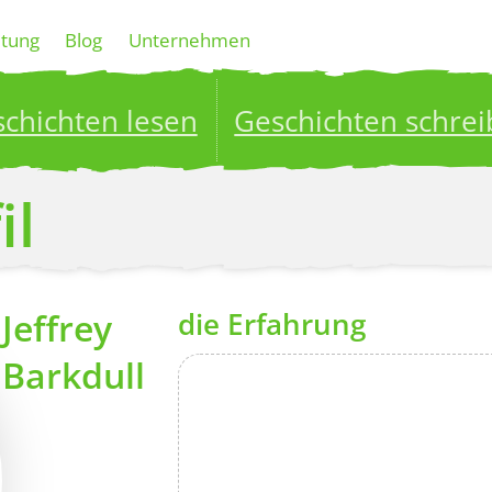
ltung
Blog
Unternehmen
chichten lesen
Geschichten schre
ublish your stories to a global audience.
Try it no
il
Jeffrey
die Erfahrung
Barkdull