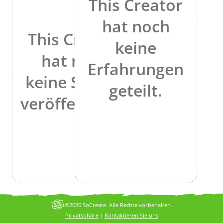
This Creator
hat noch
This Creator
keine
hat noch
Erfahrungen
keine Stories
geteilt.
veröffentlicht.
©2026 SoCreate. Alle Rechte vorbehalten.
Privatsphäre
|
Kontaktieren Sie uns