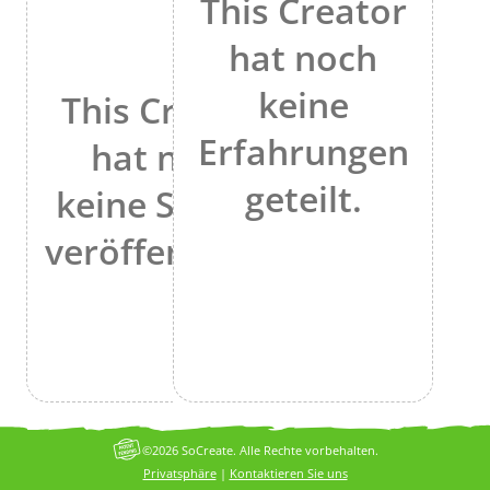
This Creator
hat noch
keine
This Creator
Erfahrungen
hat noch
geteilt.
keine Stories
veröffentlicht.
©2026 SoCreate. Alle Rechte vorbehalten.
Privatsphäre
|
Kontaktieren Sie uns